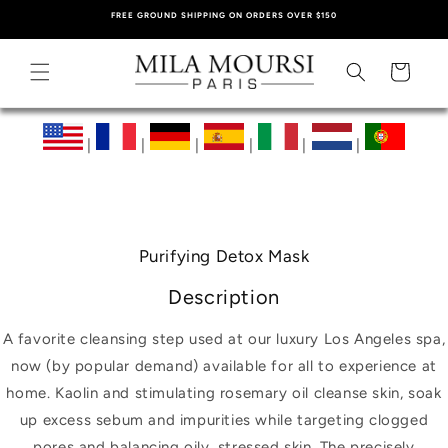
SKIP TO
FREE GROUND SHIPPING ON ORDERS OVER $150
CONTENT
Cart
|
|
|
|
|
|
Purifying Detox Mask
Description
A favorite cleansing step used at our luxury Los Angeles spa,
now (by popular demand) available for all to experience at
home. Kaolin and stimulating rosemary oil cleanse skin, soak
up excess sebum and impurities while targeting clogged
pores and balancing oily, stressed skin. The precisely